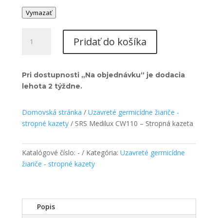
Vymazať
množstvo
Pridať do košíka
SRS
Medilux
CW110
Pri dostupnosti „Na objednávku“ je dodacia
-
lehota 2 týždne.
Stropná
kazeta
Domovská stránka
/
Uzavreté germicídne žiariče -
stropné kazety
/ SRS Medilux CW110 – Stropná kazeta
Katalógové číslo:
-
Kategória:
Uzavreté germicídne
žiariče - stropné kazety
Popis