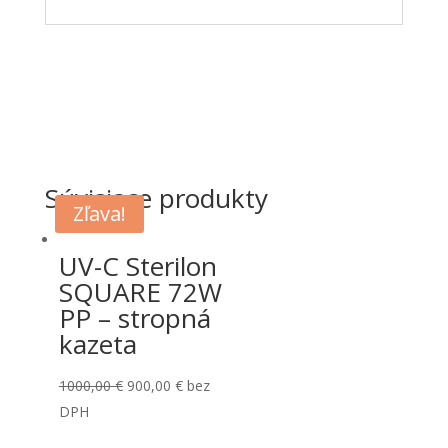
Súvisiace produkty
Zľava!
UV-C Sterilon
SQUARE 72W
PP – stropná
kazeta
Original
Current
1000,00
€
900,00
€
bez
price
price
DPH
was:
is: