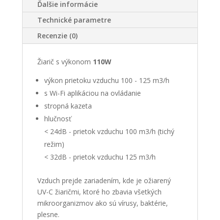
Ďalšie informácie
Technické parametre
Recenzie (0)
Žiarič s výkonom
110W
výkon prietoku vzduchu 100 - 125 m3/h
s Wi-Fi aplikáciou na ovládanie
stropná kazeta
hlučnosť
< 24dB - prietok vzduchu 100 m3/h (tichý
režim)
< 32dB - prietok vzduchu 125 m3/h
Vzduch prejde zariadením, kde je ožiarený
UV-C žiaričmi, ktoré ho zbavia všetkých
mikroorganizmov ako sú vírusy, baktérie,
plesne.