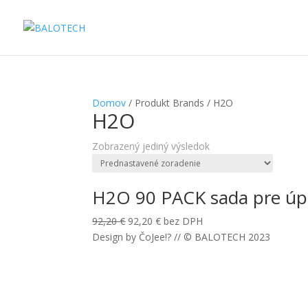
Domov
/ Produkt Brands / H2O
H2O
Zobrazený jediný výsledok
H2O 90 PACK sada pre úpr
Original
Current
92,20
€
92,20
€
bez DPH
price
price
Design by ČoJee!? // © BALOTECH 2023
was:
is:
92,20 €.
92,20 €.